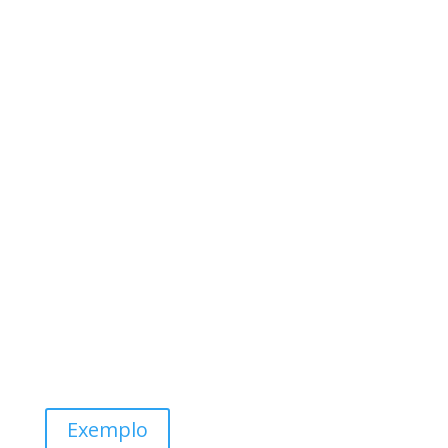
ALGUNS EXEMPLOS
Aqui temos alguns exemplos do Divi
Builder em ação
Exemplo