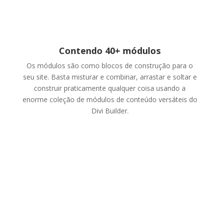
Contendo 40+ módulos
Os módulos são como blocos de construção para o
seu site. Basta misturar e combinar, arrastar e soltar e
construir praticamente qualquer coisa usando a
enorme coleção de módulos de conteúdo versáteis do
Divi Builder.
+20 layouts predefinidos
Começar com o plug-in Divi Builder é
extremamente fácil. Ao construir novas páginas,
você pode escolher alguns dos nossos fantásticos
modelos pré-fabricados e até mesmo criar e salvar