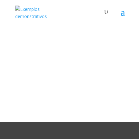
Módulo cabeçalho de
largura completa
O módulo de cabeçalho fullwidth facilita a adição de
cabeçalhos lindos e coloridos ao topo de suas páginas
(ou em qualquer lugar em sua página, se assim o
desejar).