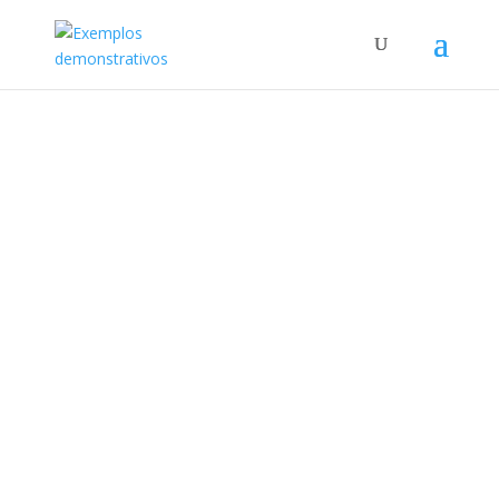
O módulo de inscrição
Crescer sua lista de discussão é fácil usando o módulo
de inscrição do Divi. O módulo atualmente oferece
suporte a três principais fornecedores de lista de
endereços e temos mais integrações em breve.