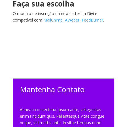
Faça sua escolha
O módulo de inscrição da newsletter da Divi é
compatível com
MailChimp
,
AWeber
,
FeedBurner
.
Mantenha Contato
Aenean consectetur ipsum ante, vel egestas
enim tincidunt quis. Pellentesque vitae congue
neque, vel mattis ante. In vitae tempus nunc.