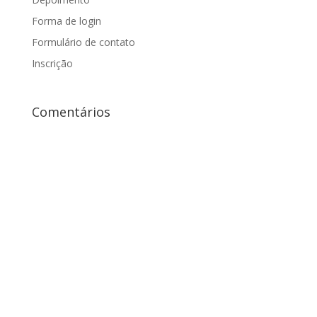
Forma de login
Formulário de contato
Inscrição
Comentários
Mantenha Contato
Aenean consectetur ipsum ante, vel egestas enim
tincidunt quis. Pellentesque vitae congue neque, vel
mattis ante. In vitae tempus nunc. Etiam adipiscing