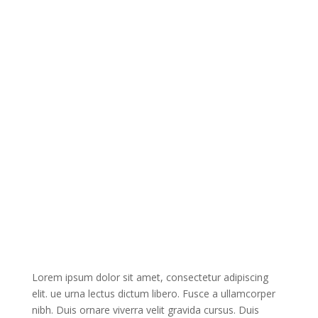
pharetra risus eu mauris ultrices, eget tristique quam
luctus. Quisque vel auctor purus. Integer feugiat erat
nec scelerisque pharetra. Aenean vel venenatis nulla.
Maecenas in metus gravida metus gravida vestibulum.
Ut ultrices in tortor vitae sollicitudin. Nunc placerat
risus arcu, molestie interdum justo rhoncus eget.
Morbi aliquam adipiscing velit nec porttitor. Curabitur
aliquet dui a nunc iaculis eleifend. In fringilla, lectus ut
vestibulum pretium, diam In fringilla, lectus ut
Lorem ipsum dolor sit amet, consectetur adipiscing
elit. ue urna lectus dictum libero. Fusce a ullamcorper
nibh. Duis ornare viverra velit gravida cursus. Duis