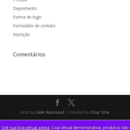
Depoimento
Forma de login
Formulário de contato
Inscrição
Comentários
Host by
Link Nacional
| Created by
Criar Site
Crie sua loja virtual agora.
Loja virtual demonstrativa, produtos não