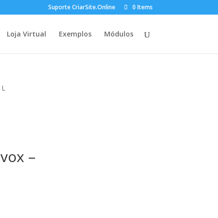
Suporte CriarSite.Online
0 Items
Loja Virtual
Exemplos
Módulos
 L
vox –