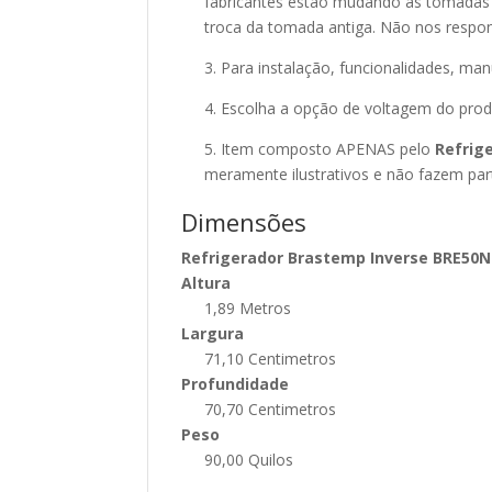
fabricantes estão mudando as tomadas p
troca da tomada antiga. Não nos respon
3. Para instalação, funcionalidades, ma
4. Escolha a opção de voltagem do pro
5. Item composto APENAS pelo
Refrig
meramente ilustrativos e não fazem pa
Dimensões
Refrigerador Brastemp Inverse BRE50NK
Altura
1,89 Metros
Largura
71,10 Centimetros
Profundidade
70,70 Centimetros
Peso
90,00 Quilos