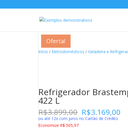
Oferta!
Oferta!
Oferta!
Oferta!
Oferta!
Oferta!
Oferta!
Oferta!
Início
/
Eletrodomésticos
/
Geladeira e Refrigera
Refrigerador Brastemp
422 L
O
O
R$
3.899,00
R$
3.169,00
preço
p
ou até 12x com juros no Cartão de Crédito
original
at
Economize R$ 505,97