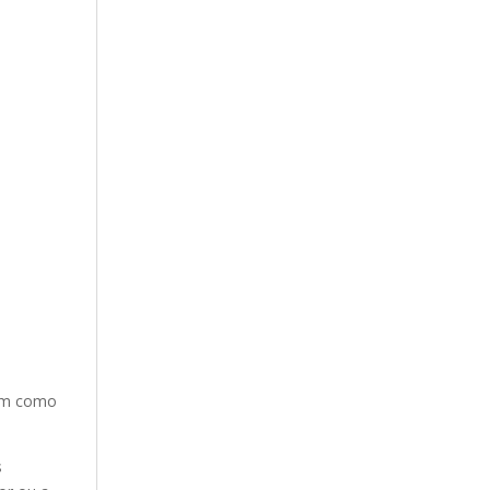
o
bem como
s