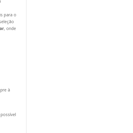
n
s para o
seleção
ar
, onde
mpre à
 possível