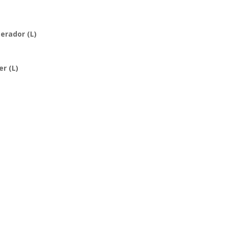
erador (L)
r (L)