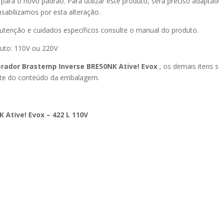
ara o novo padrão. Para utilizar este produto, será preciso adaptad
sabilizamos por esta alteração.
nutenção e cuidados específicos consulte o manual do produto.
duto: 110V ou 220V
erador Brastemp Inverse BRE50NK Ative! Evox
, os demais itens 
rte do conteúdo da embalagem.
 Ative! Evox – 422 L 110V