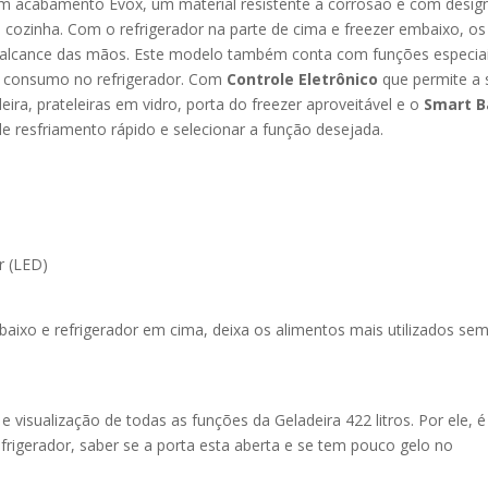
om acabamento Evox, um material resistente a corrosão e com desig
a cozinha. Com o refrigerador na parte de cima e freezer embaixo, os
o alcance das mãos. Este modelo também conta com funções especiai
xo consumo no refrigerador. Com
Controle Eletrônico
que permite a 
eira, prateleiras em vidro, porta do freezer aproveitável e o
Smart B
e resfriamento rápido e selecionar a função desejada.
r (LED)
aixo e refrigerador em cima, deixa os alimentos mais utilizados se
e visualização de todas as funções da Geladeira 422 litros. Por ele, é
efrigerador, saber se a porta esta aberta e se tem pouco gelo no