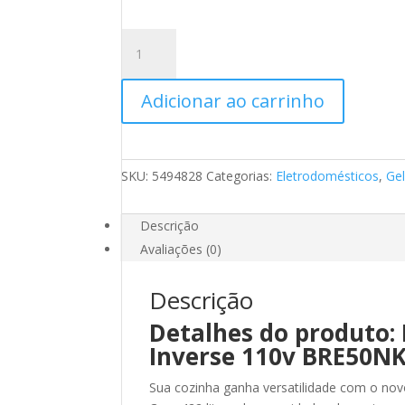
era:
é:
R$3.899,00.
R$
Refrigerador
Brastemp
Inverse
Adicionar ao carrinho
110v
BRE50NK
Ative!
Evox
SKU:
5494828
Categorias:
Eletrodomésticos
,
Gel
-
422
L
Descrição
quantidade
Avaliações (0)
Descrição
Detalhes do produto:
Inverse 110v BRE50NK 
Sua cozinha ganha versatilidade com o nov