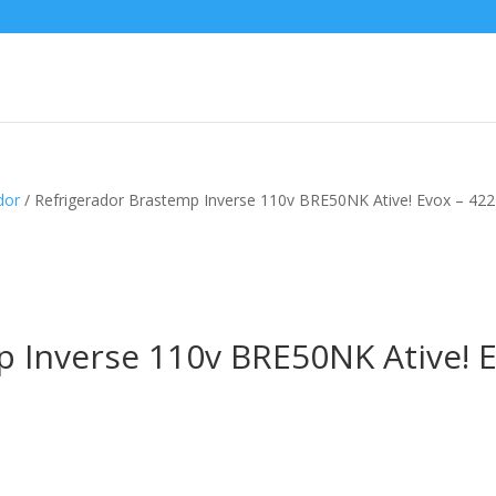
dor
/ Refrigerador Brastemp Inverse 110v BRE50NK Ative! Evox – 422
 Inverse 110v BRE50NK Ative! E
reço
ual