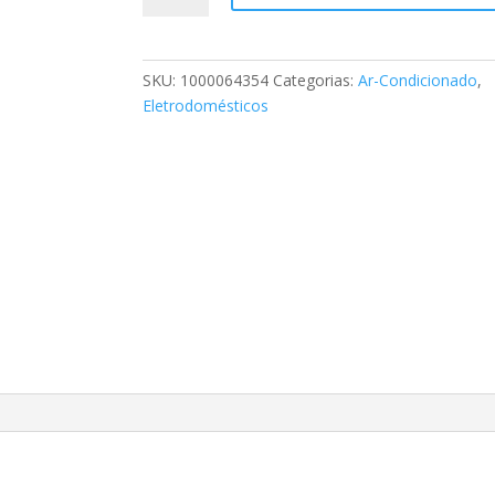
Split
Springer
Midea
SKU:
1000064354
Categorias:
Ar-Condicionado
,
Frio
Eletrodomésticos
9.000
BTUs
–
220v
quantidade