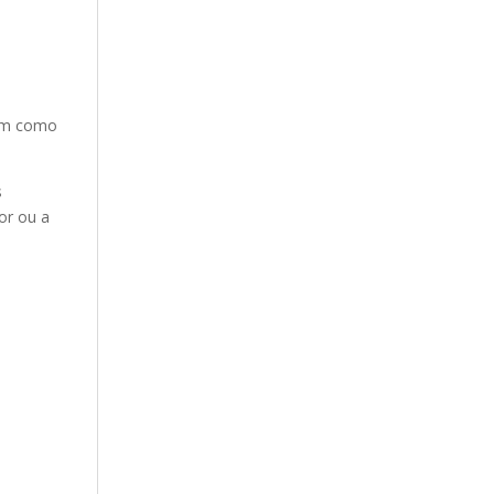
bem como
s
or ou a