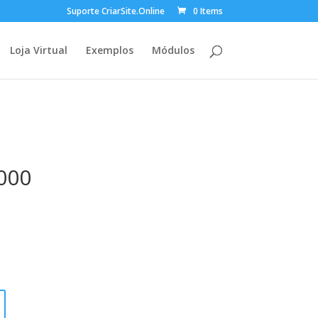
Suporte CriarSite.Online
0 Items
Loja Virtual
Exemplos
Módulos
.000