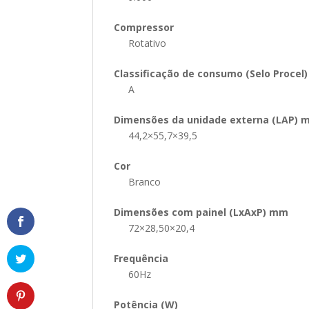
Compressor
Rotativo
Classificação de consumo (Selo Procel)
A
Dimensões da unidade externa (LAP)
44,2×55,7×39,5
Cor
Branco
Dimensões com painel (LxAxP) mm
72×28,50×20,4
Frequência
60Hz
Potência (W)