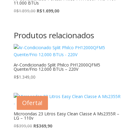
11.000 BTUs
O
O
R$
1.899,00
R$
1.699,00
preço
preço
original
atual
era:
é:
Produtos relacionados
R$1.899,00.
R$1.699,00.
Ar-Condicionado Split Philco PH12000QFM5
Quente/Frio 12.000 BTUs – 220V
R$
1.349,00
Oferta!
Microondas 23 Litros Easy Clean Classe A Ms2355R –
LG – 110v
O
O
R$
399,00
R$
369,90
preço
preço