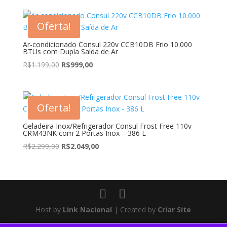
original
atual
era:
é:
Oferta!
R$399,00.
R$369,90.
Ar-condicionado Consul 220v CCB10DB Frio 10.000
BTUs com Dupla Saída de Ar
O
O
R$
1.199,00
R$
999,00
preço
preço
original
atual
era:
é:
Oferta!
R$1.199,00.
R$999,00.
Geladeira Inox/Refrigerador Consul Frost Free 110v
CRM43NK com 2 Portas Inox – 386 L
O
O
R$
2.299,00
R$
2.049,00
preço
preço
original
atual
era:
é:
R$2.299,00.
R$2.049,00.
Host by
Link Nacional
| Created by
Criar Site