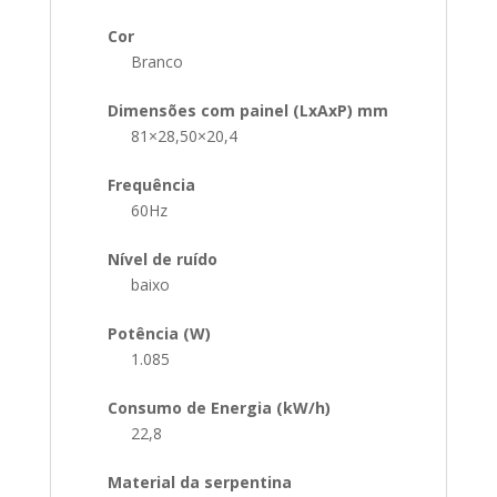
Cor
Branco
Dimensões com painel (LxAxP) mm
81×28,50×20,4
Frequência
60Hz
Nível de ruído
baixo
Potência (W)
1.085
Consumo de Energia (kW/h)
22,8
Material da serpentina