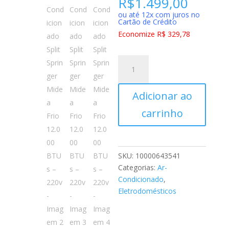
R$
1.499,00
ou até 12x com juros no
Cartão de Crédito
Economize R$ 329,78
Ar-
Condicionado
Split
Adicionar ao
Springer
Midea
carrinho
Frio
12.000
BTUs
–
SKU:
10000643541
220v
Categorias:
Ar-
quantidade
Condicionado
,
Eletrodomésticos