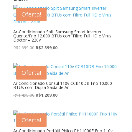
Oferta!
Ar-Condicionado Split Samsung Smart Inverter
Quente/Frio 12.000 BTUs com Filtro Full HD e Virus
Doctor – 220V
O
O
R$
2.699,00
R$
2.399,00
preço
preço
original
atual
era:
é:
Oferta!
R$2.699,00.
R$2.399,00.
Ar Condicionado Consul 110v CCB10DB Frio 10.000
BTUs com Dupla Saída de Ar
O
O
R$
1.499,00
R$
1.209,00
preço
preço
original
atual
era:
é:
Oferta!
R$1.499,00.
R$1.209,00.
Ar-Condicionado Portátil Philco PH11000F Frio 110v