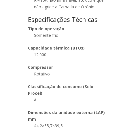
R-410A não inflamável, atóxico e que
não agride a Camada de Ozônio.
Especificações Técnicas
Tipo de operação
Somente frio
Capacidade térmica (BTUs)
12.000
Compressor
Rotativo
Classificação de consumo (Selo
Procel)
A
Dimensões da unidade externa (LAP)
mm
44,2×55,7×39,5