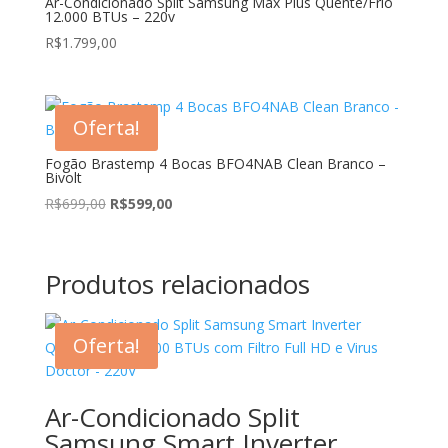
Ar-Condicionado Split Samsung Max Plus Quente/Frio
12.000 BTUs – 220v
R$
1.799,00
Oferta!
Fogão Brastemp 4 Bocas BFO4NAB Clean Branco –
Bivolt
O
O
R$
699,00
R$
599,00
preço
preço
original
atual
era:
é:
Produtos relacionados
R$699,00.
R$599,00.
Oferta!
Ar-Condicionado Split
Samsung Smart Inverter