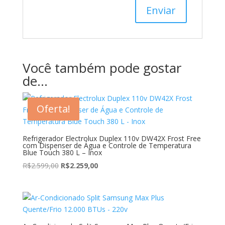
Você também pode gostar
de…
Oferta!
Refrigerador Electrolux Duplex 110v DW42X Frost Free
com Dispenser de Água e Controle de Temperatura
Blue Touch 380 L – Inox
O
O
R$
2.599,00
R$
2.259,00
preço
preço
original
atual
era:
é:
R$2.599,00.
R$2.259,00.