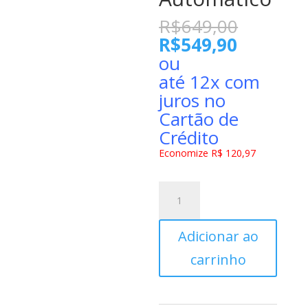
O
R$
649,00
preço
O
R$
549,90
original
preço
ou
era:
atual
até 12x com
R$649,
é:
juros no
R$549,9
Cartão de
Crédito
Economize R$ 120,97
Fogão
Inox
Consul
Adicionar ao
4
Bocas
carrinho
CFO4NAR
com
Acendimento