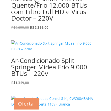
Quente/Frio 12.000 BTUs
com Filtro Full HD e Virus
Doctor – 220V
O
O
R$
2.699,00
R$
2.399,00
preço
preço
original
atual
era:
é:
R$2.699,00.
R$2.399,00.
Ar-Condicionado Split
Springer Midea Frio 9.000
BTUs – 220v
R$
1.349,00
Oferta!