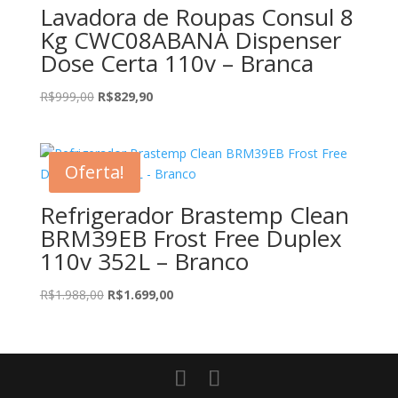
Lavadora de Roupas Consul 8
Kg CWC08ABANA Dispenser
Dose Certa 110v – Branca
O
O
R$
999,00
R$
829,90
preço
preço
original
atual
era:
é:
Oferta!
R$999,00.
R$829,90.
Refrigerador Brastemp Clean
BRM39EB Frost Free Duplex
110v 352L – Branco
O
O
R$
1.988,00
R$
1.699,00
preço
preço
original
atual
era:
é:
R$1.988,00.
R$1.699,00.