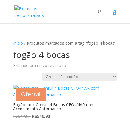
Início
/ Produtos marcados com a tag “fogão 4 bocas”
fogão 4 bocas
Exibindo um único resultado
Oferta!
Fogão Inox Consul 4 Bocas CFO4NAR com
Acendimento Automático
O
O
R$
649,00
R$
549,90
preço
preço
original
atual