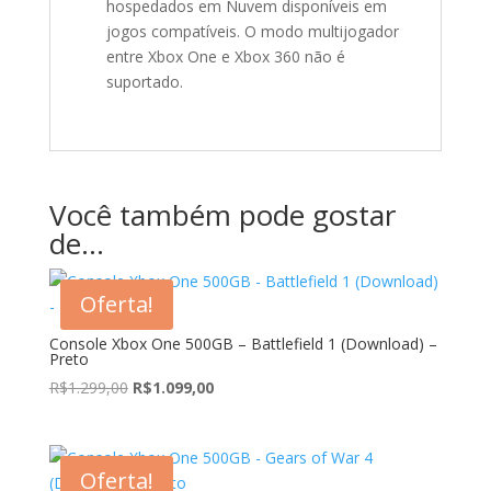
hospedados em Nuvem disponíveis em
jogos compatíveis. O modo multijogador
entre Xbox One e Xbox 360 não é
suportado.
Você também pode gostar
de…
Oferta!
Console Xbox One 500GB – Battlefield 1 (Download) –
Preto
O
O
R$
1.299,00
R$
1.099,00
preço
preço
original
atual
era:
é:
Oferta!
R$1.299,00.
R$1.099,00.