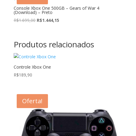
Console Xbox One 500GB – Gears of War 4
(Download) – Preto
O
O
R$
1.699,00
R$
1.444,15
preço
preço
original
atual
era:
é:
Produtos relacionados
R$1.699,00.
R$1.444,15.
Controle Xbox One
R$
189,90
Oferta!