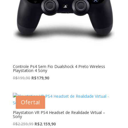
Controle Ps4 Sem Fio Dualshock 4 Preto Wireless
Playstation 4 Sony
O
O
R$
199,90
R$
179,90
preço
preço
original
atual
era:
é:
Oferta!
R$199,90.
R$179,90.
Playstation VR PS4 Headset de Realidade Virtual –
Sony
O
O
R$
2.259,99
R$
2.159,90