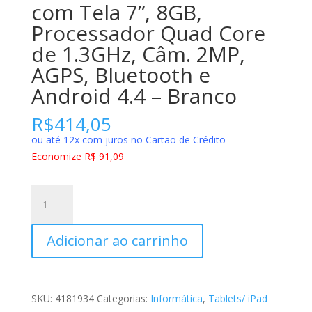
com Tela 7”, 8GB,
Processador Quad Core
de 1.3GHz, Câm. 2MP,
AGPS, Bluetooth e
Android 4.4 – Branco
R$
414,05
ou até 12x com juros no Cartão de Crédito
Economize R$ 91,09
Tablet
Samsung
Galaxy
Adicionar ao carrinho
Tab
E
7.0
WiFi
SKU:
4181934
Categorias:
Informática
,
Tablets/ iPad
SM-