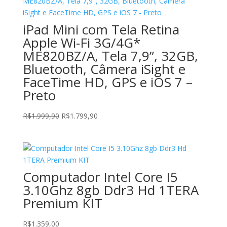
R$1.799,00.
R$1.599,00.
iPad Mini com Tela Retina
Apple Wi-Fi 3G/4G*
ME820BZ/A, Tela 7,9”, 32GB,
Bluetooth, Câmera iSight e
FaceTime HD, GPS e iOS 7 –
Preto
O
O
R$
1.999,90
R$
1.799,90
preço
preço
original
atual
era:
é:
R$1.999,90.
R$1.799,90.
Computador Intel Core I5
3.10Ghz 8gb Ddr3 Hd 1TERA
Premium KIT
R$
1.359,00