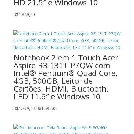
HD 21.5″ e Windows 10
R$
1.349,00
Notebook 2 em 1 Touch Acer
Aspire R3-131T-P7QW com
Intel® Pentium® Quad Core,
4GB, 500GB, Leitor de
Cartões, HDMI, Bluetooth,
LED 11.6″ e Windows 10
O
O
R$
1.799,00
R$
1.599,00
preço
preço
original
atual
era:
é: