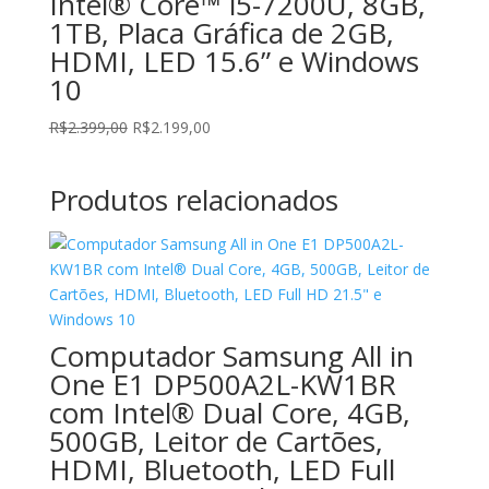
Intel® Core™ i5-7200U, 8GB,
1TB, Placa Gráfica de 2GB,
HDMI, LED 15.6” e Windows
10
O
O
R$
2.399,00
R$
2.199,00
preço
preço
original
atual
Produtos relacionados
era:
é:
R$2.399,00.
R$2.199,00.
Computador Samsung All in
One E1 DP500A2L-KW1BR
com Intel® Dual Core, 4GB,
500GB, Leitor de Cartões,
HDMI, Bluetooth, LED Full