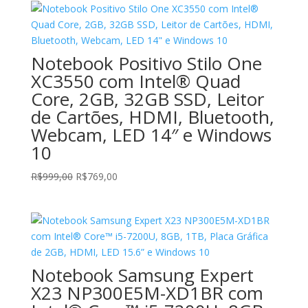
Notebook Positivo Stilo One
XC3550 com Intel® Quad
Core, 2GB, 32GB SSD, Leitor
de Cartões, HDMI, Bluetooth,
Webcam, LED 14″ e Windows
10
O
O
R$
999,00
R$
769,00
preço
preço
original
atual
era:
é:
R$999,00.
R$769,00.
Notebook Samsung Expert
X23 NP300E5M-XD1BR com