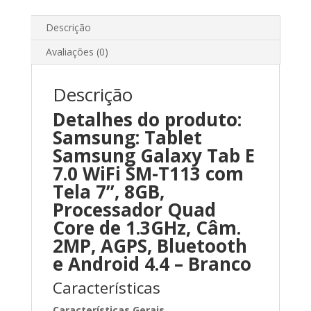
T113
com
Descrição
Tela
Avaliações (0)
7”,
8GB,
Processador
Descrição
Quad
Detalhes do produto:
Core
Samsung: Tablet
de
Samsung Galaxy Tab E
1.3GHz,
7.0 WiFi SM-T113 com
Câm.
2MP,
Tela 7”, 8GB,
AGPS,
Processador Quad
Bluetooth
Core de 1.3GHz, Câm.
e
2MP, AGPS, Bluetooth
Android
e Android 4.4 – Branco
4.4
-
Características
Branco
Características Gerais