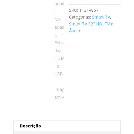
com
Wi-
SKU:
11314867
Fi,
Categorias:
Smart TV
,
ApToide,
Smart TV 32" HD
,
TV e
Som
Áudio
Surround,
MidiaCast,
Entradas
HDMI
e
USB
quantidade
Descrição