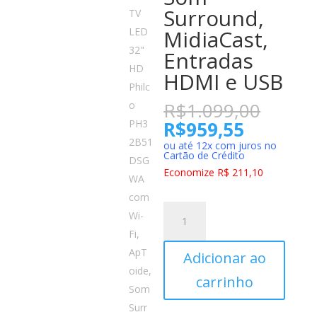
Surround,
MidiaCast,
Entradas
HDMI e USB
O
R$
1.099,00
preço
O
R$
959,55
origin
preço
ou até 12x com juros no
era:
Cartão de Crédito
atual
R$1.0
é:
Economize R$ 211,10
R$959,5
Smart
TV
LED
Adicionar ao
32"
HD
carrinho
Philco
PH32B51DSGWA