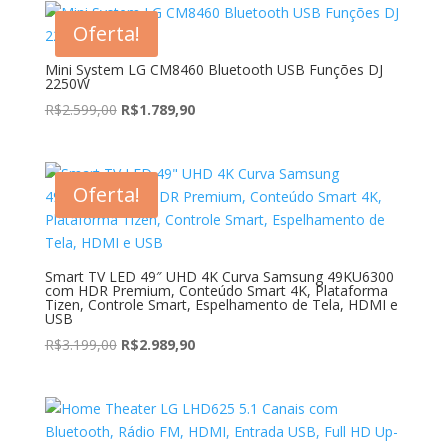
Oferta!
Mini System LG CM8460 Bluetooth USB Funções DJ
2250W
O
O
R$
2.599,00
R$
1.789,90
preço
preço
original
atual
era:
é:
Oferta!
R$2.599,00.
R$1.789,90.
Smart TV LED 49″ UHD 4K Curva Samsung 49KU6300
com HDR Premium, Conteúdo Smart 4K, Plataforma
Tizen, Controle Smart, Espelhamento de Tela, HDMI e
USB
O
O
R$
3.199,00
R$
2.989,90
preço
preço
original
atual
era:
é:
R$3.199,00.
R$2.989,90.