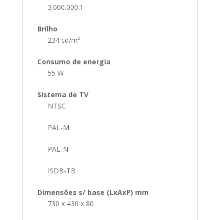
3.000.000:1
Brilho
234 cd/m²
Consumo de energia
55 W
Sistema de TV
NTSC
PAL-M
PAL-N
ISDB-TB
Dimensões s/ base (LxAxP) mm
730 x 430 x 80