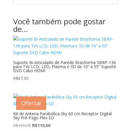
Você também pode gostar
de…
Suporte Bi-Articulado de Parede Brasforma SBRP-136
para TVs LCD, LED, Plasma e 3D de 10” a 55” Suporte
DVD Cabo HDMI
R$
67,00
Oferta!
Kit de Antena Parabólica Sky 60 cm Receptor Digital
Sky Pré-Pago Flex SD
O
O
R$
165,00
R$
110,00