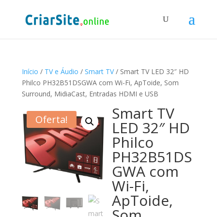
Início
/
TV e Áudio
/
Smart TV
/ Smart TV LED 32″ HD
Philco PH32B51DSGWA com Wi-Fi, ApToide, Som
Surround, MidiaCast, Entradas HDMI e USB
Smart TV
Oferta!
LED 32″ HD
Philco
PH32B51DS
GWA com
Wi-Fi,
ApToide,
Som