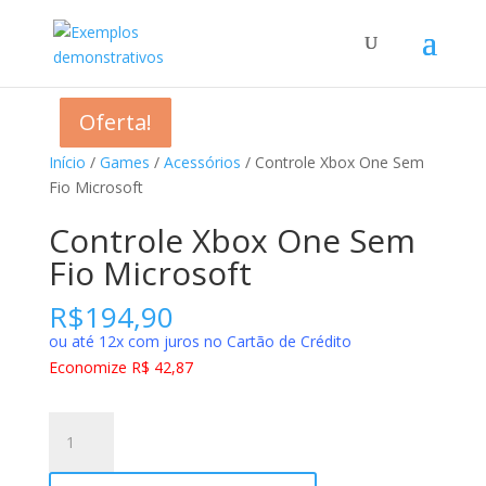
Oferta!
Oferta!
Oferta!
Oferta!
Início
/
Games
/
Acessórios
/ Controle Xbox One Sem
Fio Microsoft
Controle Xbox One Sem
Fio Microsoft
R$
194,90
ou até 12x com juros no Cartão de Crédito
Economize R$ 42,87
Controle
Xbox
One