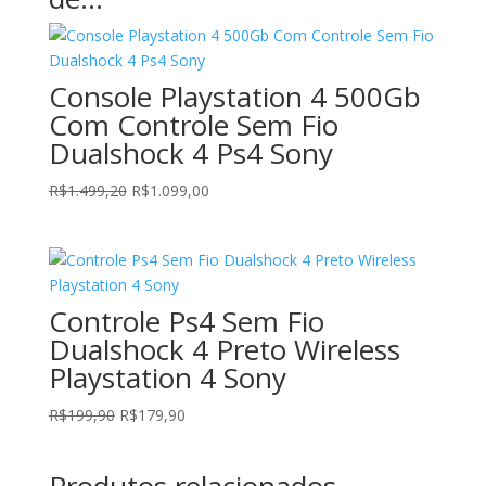
Console Playstation 4 500Gb
Com Controle Sem Fio
Dualshock 4 Ps4 Sony
O
O
R$
1.499,20
R$
1.099,00
preço
preço
original
atual
era:
é:
R$1.499,20.
R$1.099,00.
Controle Ps4 Sem Fio
Dualshock 4 Preto Wireless
Playstation 4 Sony
O
O
R$
199,90
R$
179,90
preço
preço
original
atual