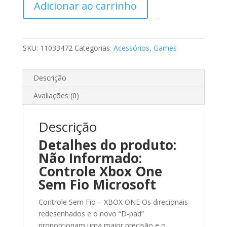
Adicionar ao carrinho
Sem
Fio
Microsoft
quantidade
SKU:
11033472
Categorias:
Acessórios
,
Games
Descrição
Avaliações (0)
Descrição
Detalhes do produto:
Não Informado:
Controle Xbox One
Sem Fio Microsoft
Controle Sem Fio – XBOX ONE Os direcionais
redesenhados e o novo “D-pad”
proporcionam uma maior precisão e o