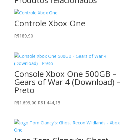
Produtos relacionados
era:
é:
R$199,90.
R$179,90.
Controle Xbox One
R$
189,90
Console Xbox One 500GB –
Gears of War 4 (Download) –
Preto
O
O
R$
1.699,00
R$
1.444,15
preço
preço
original
atual
era:
é:
R$1.699,00.
R$1.444,15.