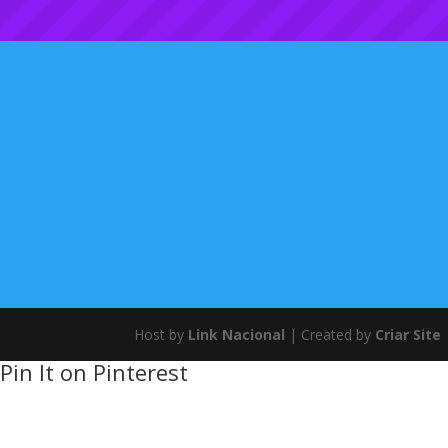
Host by
Link Nacional
| Created by
Criar Site
Pin It on Pinterest