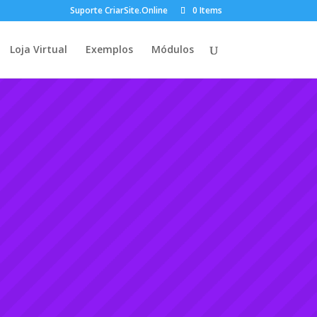
Suporte CriarSite.Online
0 Items
Loja Virtual
Exemplos
Módulos