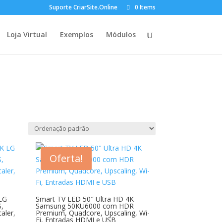
Suporte CriarSite.Online
0 Items
Loja Virtual
Exemplos
Módulos
Oferta!
 LG
Smart TV LED 50″ Ultra HD 4K
,
Samsung 50KU6000 com HDR
aler,
Premium, Quadcore, Upscaling, Wi-
Fi, Entradas HDMI e USB