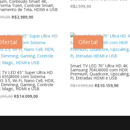
ium, Conteúdo Smart 4K,
forma Tizen, Controle Smart,
R$
2.999,90
lhamento de Tela, HDMI e USB
O
O
199,00
R$
2.989,90
preço
preço
original
atual
era:
é:
Oferta!
Oferta!
R$3.199,00.
R$2.989,90.
Smart TV LED 70″ Ultra HD 4K
Samsung 70KU6000 com HDR
 TV LED 65″ Super Ultra HD
Premium, Quadcore, Upscaling,
G 65SJ8000 com Sistema
Fi, Entradas HDMI e USB
 3.5, Wi-Fi, Nano Cell, HDR,
 Dimming, Gaming, Controle
O
O
R$
13.999,00
R$
10.159,90
t Magic, HDMI e USB
preço
preço
O
O
.299,00
R$
14.099,00
original
atual
preço
preço
era:
é:
original
atual
R$13.999,00.
R$10.
era:
é:
R$15.299,00.
R$14.099,00.