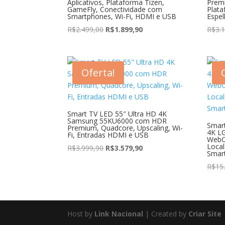
Aplicativos, Plataforma Tizen,
Prem
GameFly, Conectividade com
Plata
Smartphones, Wi-Fi, HDMI e USB
Espe
O
O
R$
2.499,00
R$
1.899,90
R$
3.
preço
preço
original
atual
era:
é:
Oferta!
R$2.499,00.
R$1.899,90.
Smart TV LED 55″ Ultra HD 4K
Samsung 55KU6000 com HDR
Smart
Premium, Quadcore, Upscaling, Wi-
4K L
Fi, Entradas HDMI e USB
WebOS
Local
O
O
R$
3.999,90
R$
3.579,90
Smar
preço
preço
R$
15
original
atual
era:
é:
R$3.999,90.
R$3.579,90.
Host by
Link Nacional
| Created by
Criar Site