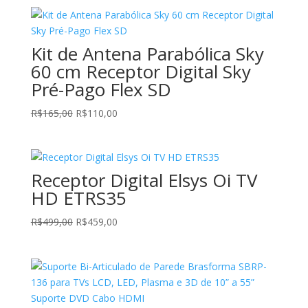
Kit de Antena Parabólica Sky
60 cm Receptor Digital Sky
Pré-Pago Flex SD
O
O
R$
165,00
R$
110,00
preço
preço
original
atual
era:
é:
Receptor Digital Elsys Oi TV
R$165,00.
R$110,00.
HD ETRS35
O
O
R$
499,00
R$
459,00
preço
preço
original
atual
era:
é:
R$499,00.
R$459,00.